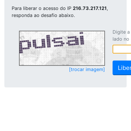
Para liberar o acesso
do IP
216.73.217.121
,
responda ao desafio abaixo.
Digite 
lado no
[trocar imagem]