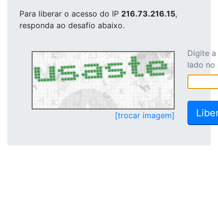
Para liberar o acesso
do IP
216.73.216.15
,
responda ao desafio abaixo.
Digite 
lado no
[trocar imagem]