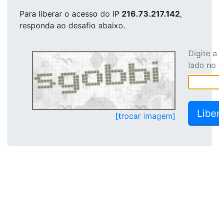
Para liberar o acesso
do IP
216.73.217.142
,
responda ao desafio abaixo.
Digite 
lado no
[trocar imagem]