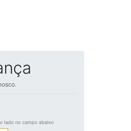
ança
nosco.
ao lado no campo abaixo