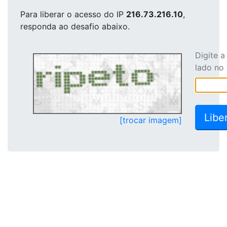
Para liberar o acesso
do IP
216.73.216.10
,
responda ao desafio abaixo.
Digite 
lado no
[trocar imagem]