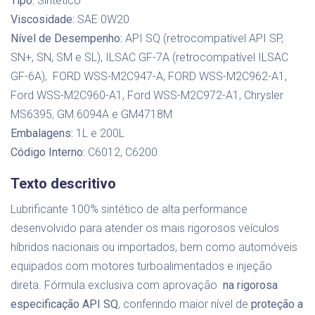
Tipo:
Sintético
Viscosidade:
SAE 0W20
Nível de Desempenho:
API SQ (retrocompatível API SP,
SN+, SN, SM e SL), ILSAC GF-7A (retrocompatível ILSAC
GF-6A), FORD WSS-M2C947-A, FORD WSS-M2C962-A1,
Ford WSS-M2C960-A1, Ford WSS-M2C972-A1, Chrysler
MS6395, GM 6094A e GM4718M
Embalagens:
1L e 200L
Código Interno:
C6012, C6200
Texto descritivo
Lubrificante 100% sintético de alta performance
desenvolvido para atender os mais rigorosos veículos
híbridos nacionais ou importados, bem como automóveis
equipados com motores turboalimentados e injeção
direta. Fórmula exclusiva com aprovação
na rigorosa
especificação API SQ
, conferindo maior nível de
proteção a