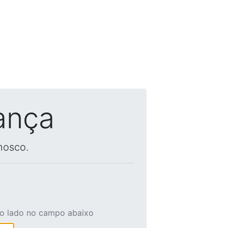
ança
nosco.
ao lado no campo abaixo